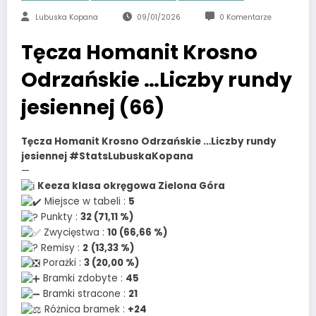
Lubuska Kopana
09/01/2026
0 Komentarze
Tęcza Homanit Krosno
Odrzańskie …Liczby rundy
jesiennej (66)
Tęcza Homanit Krosno Odrzańskie …Liczby rundy
jesiennej #StatsLubuskaKopana
—
Keeza klasa okręgowa Zielona Góra
Miejsce w tabeli :
5
Punkty :
32 (71,11 %)
Zwycięstwa :
10 (66,66 %)
Remisy :
2
(13,33 %)
Porażki :
3 (20,00 %)
Bramki zdobyte :
45
Bramki stracone :
21
Różnica bramek :
+24