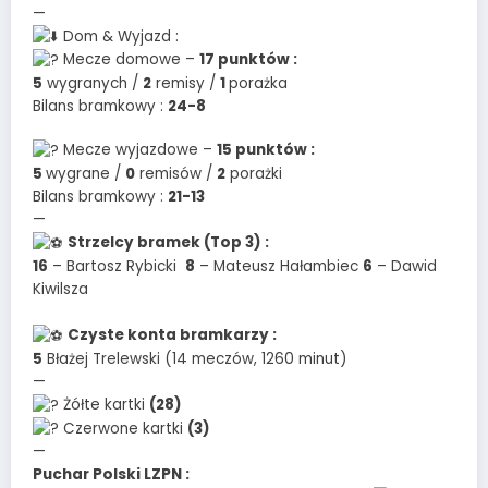
—
Dom & Wyjazd :
Mecze domowe –
17 punktów :
5
wygranych /
2
remisy /
1
porażka
Bilans bramkowy :
24-8
Mecze wyjazdowe –
15 punktów :
5
wygrane /
0
remisów /
2
porażki
Bilans bramkowy :
21-13
—
Strzelcy bramek (Top 3) :
16
– Bartosz Rybicki
8
– Mateusz Hałambiec
6
– Dawid
Kiwilsza
Czyste konta bramkarzy :
5
Błażej Trelewski (14 meczów, 1260 minut)
—
Żółte kartki
(28)
Czerwone kartki
(3)
—
Puchar Polski LZPN :