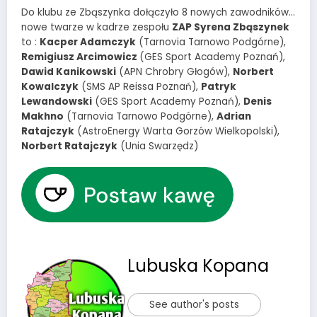
Do klubu ze Zbąszynka dołączyło 8 nowych zawodników…
nowe twarze w kadrze zespołu
ZAP Syrena Zbąszynek
to :
Kacper Adamczyk
(Tarnovia Tarnowo Podgórne),
Remigiusz Arcimowicz
(GES Sport Academy Poznań),
Dawid Kanikowski
(APN Chrobry Głogów),
Norbert
Kowalczyk
(SMS AP Reissa Poznań),
Patryk
Lewandowski
(GES Sport Academy Poznań),
Denis
Makhno
(Tarnovia Tarnowo Podgórne),
Adrian
Ratajczyk
(AstroEnergy Warta Gorzów Wielkopolski),
Norbert Ratajczyk
(Unia Swarzędz)
Lubuska Kopana
See author's posts