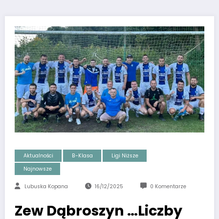
Aktualności
B-Klasa
Ligi Niższe
Najnowsze
Lubuska Kopana
16/12/2025
0 Komentarze
Zew Dąbroszyn …Liczby