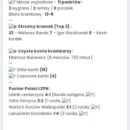
Mecze wyjazdowe –
11 punktów :
3
wygrane /
2
remisy /
0
porażek
Bilans bramkowy :
13-8
—
Strzelcy bramek (Top 3) :
23
– Mateusz Banda
7
– Igor Raczkowski
6
– Kevin
Kurdek
Czyste konta bramkarzy :
1
Bartosz Bulcewicz (8 meczów, 720 minut)
—
Żółte kartki
(16)
Czerwone kartki
(4)
—
Puchar Polski LZPN :
Leśnik Lemierzyce
4:1
(Runda wstępna,
)
Odra Górzyca
3:2
(1 runda,
)
Warta II Gorzów Wielkopolski
3:1
(2 runda,
)
Lubuszanin Drezdenko
1:4
(3 runda,
)