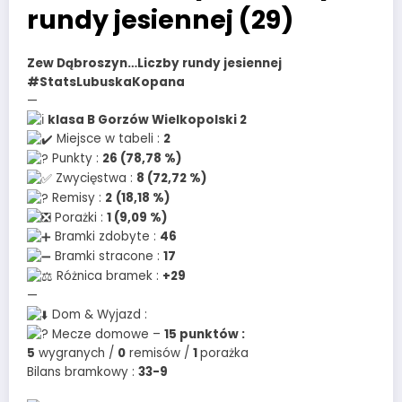
rundy jesiennej (29)
Zew Dąbroszyn…Liczby rundy jesiennej
#StatsLubuskaKopana
—
klasa B Gorzów Wielkopolski 2
Miejsce w tabeli :
2
Punkty :
26 (78,78 %)
Zwycięstwa :
8 (72,72 %)
Remisy :
2
(18,18 %)
Porażki :
1 (9,09 %)
Bramki zdobyte :
46
Bramki stracone :
17
Różnica bramek :
+29
—
Dom & Wyjazd :
Mecze domowe –
15 punktów :
5
wygranych /
0
remisów /
1
porażka
Bilans bramkowy :
33-9