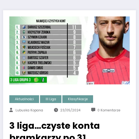
Aktualności
III Liga
Klasyfikacje
Lubuska Kopana
23/05/2024
0 Komentarze
3 liga…czyste konta
bramkarzy po 31