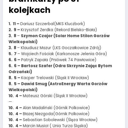
kolejkach
1. 11 –
Dariusz Szczerbal(MKS Kluczbork)
2. 9 –
Krzysztof Żerdka (Rekord Bielsko-Biała)
3. 8
–
Szymon Czajor (Solar Home Stilon Gorzów
Wielkopolski)
3. 8
– Klaudiusz Mazur (LKS Goczałkowice Zdrój)
5. 7
– Wojciech Fościak (Karkonosze Jelenia Góra)
6. 6 –
Patryk Zapała (Pniówek 74 Pawłowice)
6. 6 – Bartosz Szafer (Odra Skrzynie Zając Bytom
Odrzański)
8. 5 –
Kacper Trelowski (Śląsk II Wrocław)
8. 5 – Dawid Smug (AstroEnergy Warta Gorzów
Wielkopolski)
10. 4 –
Mateusz Górski (Śląsk II Wrocław)
—
10. 4 –
Alan Madaliński (Górnik Polkowice)
10. 4 –
Błażej Niezgoda(Górnik Polkowice)
10. 4 –
Sebastian Sobolewski (Ślęza Wrocław)
10. 4 –
Marcin Musioł ( Unia Turza Śląska)