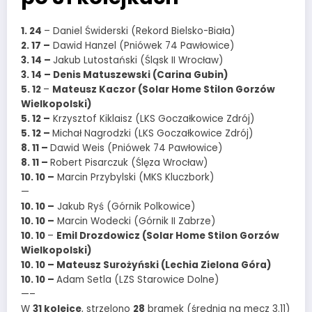
1. 24
– Daniel Świderski (Rekord Bielsko-Biała)
2. 17 –
Dawid Hanzel (Pniówek 74 Pawłowice)
3. 14 –
Jakub Lutostański (Śląsk II Wrocław)
3. 14 – Denis Matuszewski (Carina Gubin)
5. 12
–
Mateusz Kaczor (Solar Home Stilon Gorzów
Wielkopolski)
5. 12 –
Krzysztof Kiklaisz (LKS Goczałkowice Zdrój)
5. 12 –
Michał Nagrodzki (LKS Goczałkowice Zdrój)
8. 11 –
Dawid Weis (Pniówek 74 Pawłowice)
8. 11 –
Robert Pisarczuk (Ślęza Wrocław)
10. 10 –
Marcin Przybylski (MKS Kluczbork)
—
10. 10 –
Jakub Ryś (Górnik Polkowice)
10. 10 –
Marcin Wodecki (Górnik II Zabrze)
10. 10
–
Emil Drozdowicz (Solar Home Stilon Gorzów
Wielkopolski)
10. 10 – Mateusz Surożyński (Lechia Zielona Góra)
10. 10 –
Adam Setla (LZS Starowice Dolne)
—–
W
31 kolejce
, strzelono
28
bramek (średnia na mecz 3.11)