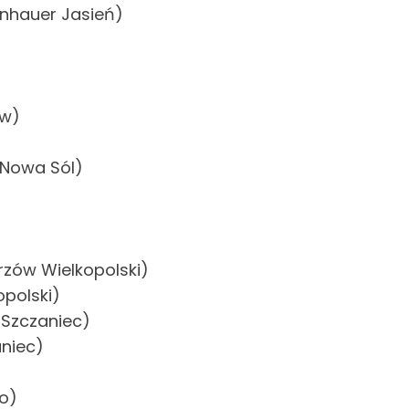
nhauer Jasień)
ów)
 Nowa Sól)
orzów Wielkopolski)
opolski)
 Szczaniec)
aniec)
o)