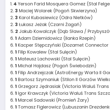
1.
4
Yerson Farid Mosquera Gomez (Stal Felge
2.
3
Maciej Wolarek (Pogoń Skwierzyna)
2.
3
Karol Kubasiewicz (Odra Nietków)
2.
3
Łukasz Jeżak (Czarni Żagań)
5.
2
Jakub Kowalczyk (Dąb Sława / Przybysz
6.
1
Adam Dziemidowicz (Ilanka Rzepin)
6.
1
Kacper Stępczyński (Dozamet Connector
6.
1
Filip Kowalew (Stal Sulęcin)
6.
1
Mateusz Lachowski (Stal Sulęcin)
6.
1
Michał Hajdasz (Pogoń Świebodzin)
6.
1
Filip Andrzejczak (AstroEnergy Warta II G
6.
1
Bartosz Szymaniuk (Stilon II Gorzów Wielk
6.
1
Grzegorz Jędrasiak (Victoria Waluś Trans
6.
1
Igor Krawczyk (Victoria Waluś Trans Szcz
6.
1
Marcel Sadowski (Promień Żary)
6.
1
Tomasz Figlerowicz (Lubuszanin Drezdenk