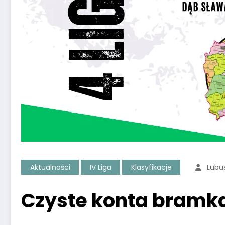
Aktualności
IV Liga
Klasyfikacje
Lubu
Czyste konta bramka