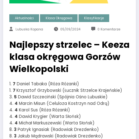
Aktualności
Klasa Okręgowa
Klasyfikacje
Lubuska Kopana
05/09/2024
0 Komentarze
Najlepszy strzelec – Keeza
klasa okręgowa Gorzów
Wielkopolski
1.
7
Daniel Tabaka (Róża Różanki)
1.
7
Krzysztof Grzybowski (Łucznik Strzelce Krajeńskie)
3.
5
Dawid Szczeciński (Spójnia Ośno Lubuskie)
4.
4
Marcin Misun (Celuloza Kostrzyn nad Odrą)
4.
4
Karol Sus (Róża Różanki)
4.
4
Dawid Krygier (Warta Słońsk)
4.
4
Michał Markuszewski (Warta Słońsk)
8.
3
Patryk Ignasiak (Radowiak Drezdenko)
8.
3
Jakub Mądrawski (Radowiak Drezdenko)