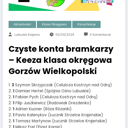
Aktualności
Klasa Okręgowa
Klasyfikacje
Lubuska Kopana
05/09/2024
0 Komentarze
Czyste konta bramkarzy
– Keeza klasa okręgowa
Gorzów Wielkopolski
1.
3
Szymon Skrzypczak (Celuloza Kostrzyn nad Odrą)
2.
1
Damian Hertel (Spójnia Ośno Lubuskie)
2.
1
Fabian Pych (Celuloza Kostrzyn nad Odrą)
2.
1
Filip Juszkiewicz (Radowiak Drezdenko)
2.
1
Adrian Kucner (Róża Różanki)
2.
1
Pavlo Kalenykov (Łucznik Strzelce Krajeńskie)
2.
1
Tomasz Martynow (Łucznik Strzelce Krajeńskie)
2.
1
Miłosz Frel (Piast Karnin)