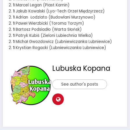
2.
1
Marcel Legan (Piast Karnin)
2.
1
Jakub Kowalski (Lyo-Tech Orzeł Międzyrzecz)
2.
1
Adrian Łodziato (Budowlani Murzynowo)
2.
1
Paweł Wierzbicki (Toroma Torzym)
2.
1
Bartosz Podsiadło (Warta Słońsk)
2.
1
Patryk Kubiś (Zieloni Lubiechnia Wielka)
2.
1
Michał Gwozdowicz (Lubniewiczanka Lubniewice)
2.
1
Krystian Rogacki (Lubniewiczanka Lubniewice)
Lubuska Kopana
See author's posts