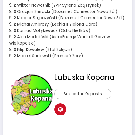
9.
2
Wiktor Nowotnik (ZAP Syrena Zbąszynek)
9.
2
Gracjan Sieracki (Dozamet Connector Nowa Sól)
9.
2
Kacper Stępczyński (Dozamet Connector Nowa Sól)
9.
2
Michał Ambroży (Lechia II Zielona Góra)
9.
2
Konrad Motykiewicz (Odra Nietków)
9.
2
Alan Madaliński (AstroEnergy Warta II Gorzów
Wielkopolski)
9.
2
Filip Kowalew (Stal Sulęcin)
9.
2
Marcel Sadowski (Promień Żary)
Lubuska Kopana
See author's posts