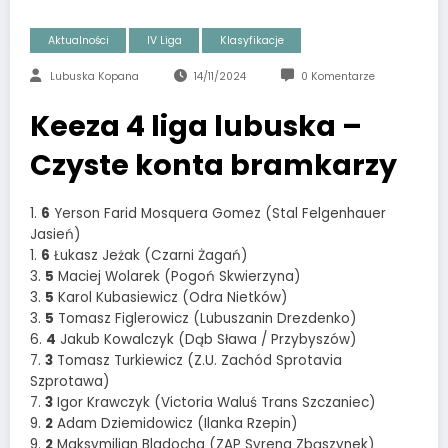
Aktualności
IV Liga
Klasyfikacje
Lubuska Kopana
14/11/2024
0 Komentarze
Keeza 4 liga lubuska –
Czyste konta bramkarzy
1.
6
Yerson Farid Mosquera Gomez (Stal Felgenhauer
Jasień)
1.
6
Łukasz Jeżak (Czarni Żagań)
3.
5
Maciej Wolarek (Pogoń Skwierzyna)
3.
5
Karol Kubasiewicz (Odra Nietków)
3.
5
Tomasz Figlerowicz (Lubuszanin Drezdenko)
6.
4
Jakub Kowalczyk (Dąb Sława / Przybyszów)
7.
3
Tomasz Turkiewicz (Z.U. Zachód Sprotavia
Szprotawa)
7.
3
Igor Krawczyk (Victoria Waluś Trans Szczaniec)
9.
2
Adam Dziemidowicz (Ilanka Rzepin)
9.
2
Maksymilian Bladocha (ZAP Syrena Zbąszynek)