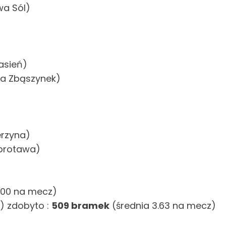
wa Sól)
asień)
na Zbąszynek)
erzyna)
zprotawa)
.00 na mecz)
r) zdobyto :
509 bramek
(średnia 3.63 na mecz)