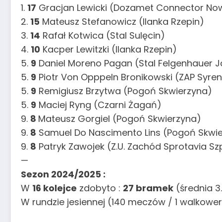
1.
17
Gracjan Lewicki (Dozamet Connector No
2.
15
Mateusz Stefanowicz (Ilanka Rzepin)
3.
14
Rafał Kotwica (Stal Sulęcin)
4.
10
Kacper Lewitzki (Ilanka Rzepin)
5.
9
Daniel Moreno Pagan (Stal Felgenhauer J
5.
9
Piotr Von Opppeln Bronikowski (ZAP Syre
5.
9
Remigiusz Brzytwa (Pogoń Skwierzyna)
5.
9
Maciej Ryng (Czarni Żagań)
9.
8
Mateusz Gorgiel (Pogoń Skwierzyna)
9.
8
Samuel Do Nascimento Lins (Pogoń Skwi
9.
8
Patryk Zawojek (Z.U. Zachód Sprotavia S
—
Sezon 2024/2025 :
W
16 kolejce
zdobyto :
27 bramek
(średnia 3
W rundzie jesiennej (140 meczów / 1 walkowe