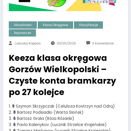
Aktualności
Klasa Okręgowa
Klasyfikacje
Najnowsze
Lubuska Kopana
30/05/2025
0 Komentarze
Keeza klasa okręgowa
Gorzów Wielkopolski –
Czyste konta bramkarzy
po 27 kolejce
1.
9
Szymon Skrzypczak (Celuloza Kostrzyn nad Odrą)
2.
8
Bartosz Podsiadło (Warta Słońsk)
3.
6
Bartosz Grala (Róża Różanki)
3.
6
Pavlo Kalenykov (Łucznik Strzelce Krajeńskie)
3.
6
Tomasz Martynow (Łucznik Strzelce Krajeńskie)