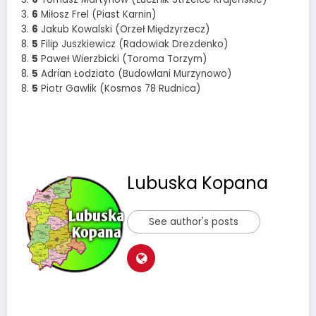
3.
6
Miłosz Frel (Piast Karnin)
3.
6
Jakub Kowalski (Orzeł Międzyrzecz)
8.
5
Filip Juszkiewicz (Radowiak Drezdenko)
8.
5
Paweł Wierzbicki (Toroma Torzym)
8.
5
Adrian Łodziato (Budowlani Murzynowo)
8.
5
Piotr Gawlik (Kosmos 78 Rudnica)
Lubuska Kopana
See author's posts