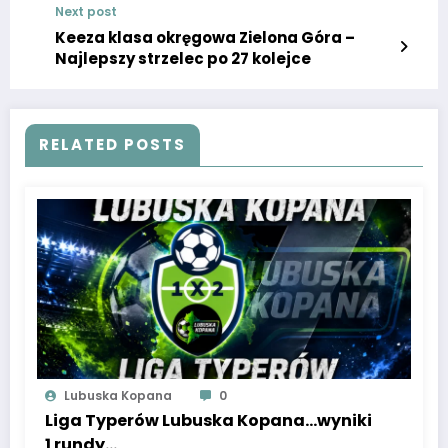
Next post
Keeza klasa okręgowa Zielona Góra –
Najlepszy strzelec po 27 kolejce
RELATED POSTS
Lubuska Kopana
0
Liga Typerów Lubuska Kopana…wyniki
1 rundy…