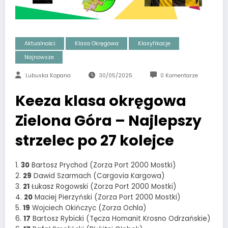
Aktualności
Klasa Okręgowa
Klasyfikacje
Najnowsze
Lubuska Kopana
30/05/2025
0 Komentarze
Keeza klasa okręgowa
Zielona Góra – Najlepszy
strzelec po 27 kolejce
1.
30
Bartosz Prychod (Zorza Port 2000 Mostki)
2.
29
Dawid Szarmach (Cargovia Kargowa)
3.
21
Łukasz Rogowski (Zorza Port 2000 Mostki)
4.
20
Maciej Pierzyński (Zorza Port 2000 Mostki)
5.
19
Wojciech Okińczyc (Zorza Ochla)
6.
17
Bartosz Rybicki (Tęcza Homanit Krosno Odrzańskie)