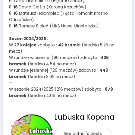
6.
17
Rafał Smoliński (Błękitni Ołobok)
8.
16
Dawid Cieśla (Korona Kożuchów)
8.
16
Mateusz Hałambiec (Tęcza Homanit Krosno
Odrzańskie)
8.
16
Tomasz Bieleń (MKS Nowe Miasteczko)
—
Sezon 2024/2025 :
W
27 kolejce
zdobyto :
42 bramki
(średnia 5.25 na
mecz)
W rundzie wiosennej (96 meczów) zdobyto :
436
bramek
(średnia 4.54 na mecz)
W rundzie jesiennej (120 meczów) zdobyto :
443
bramek
(średnia 3.69 na mecz)
—
W sezonie 2024/2025 (216 meczów) zdobyto :
879
bramek
(średnia 4.06 na mecz)
Lubuska Kopana
See author's posts