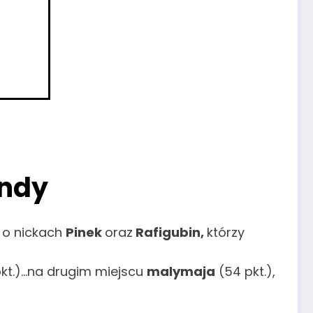
undy
y o nickach
Pinek
oraz
Rafigubin,
którzy
kt.)…na drugim miejscu
malymaja
(54 pkt.),