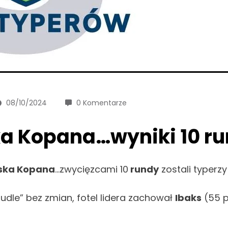
08/10/2024
0 Komentarze
ka Kopana…wyniki 10 r
uska Kopana
…zwycięzcami 10
rundy
zostali typerz
udle” bez zmian, fotel lidera zachował
Ibaks
(55 p