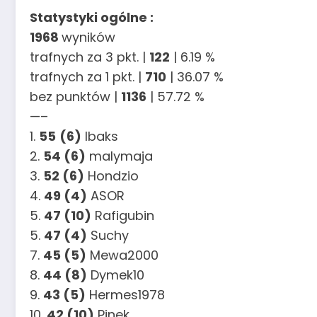
Statystyki ogólne :
1968
wyników
trafnych za 3 pkt. |
122
| 6.19 %
trafnych za 1 pkt. |
710
| 36.07 %
bez punktów |
1136
| 57.72 %
—–
1.
55
(6)
Ibaks
2.
54 (6)
malymaja
3.
52 (6)
Hondzio
4.
49 (4)
ASOR
5.
47 (10)
Rafigubin
5.
47 (4)
Suchy
7.
45 (5)
Mewa2000
8.
44 (8)
Dymek10
9.
43 (5)
Hermes1978
10.
42 (10)
Pinek