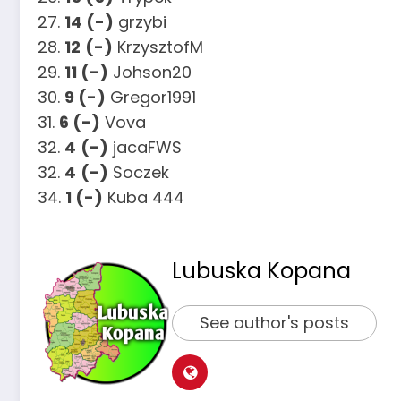
27.
14 (-)
grzybi
28.
12
(-)
KrzysztofM
29.
11 (-)
Johson20
30.
9 (-)
Gregor1991
31.
6 (-)
Vova
32.
4
(-)
jacaFWS
32.
4
(-)
Soczek
34.
1 (-)
Kuba 444
Lubuska Kopana
See author's posts