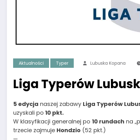
Aktualności
Typer
Lubuska Kopana
Liga Typerów Lubus
5 edycja
naszej zabawy
Liga Typerów Lub
uzyskali po
10 pkt.
W klasyfikacji generalnej po
10 rundach
na „p
trzecie zajmuje
Hondzio
(52 pkt.)
—