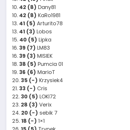
10.
42 (8)
Dany81
10.
42 (8)
KaRo1981
13.
41 (5)
Arturito78
13.
41 (3)
Lobos
15.
40 (5)
Lipka
16.
39 (7)
LM83
16.
39 (3)
MISIEK
18.
38 (5)
Pumcia 01
19.
36
(6)
MarioT
20.
35 (-)
Krzysiek4
21.
33 (-)
Cris
22.
30 (5)
LOKI72
23.
28 (3)
Verix
24.
20 (-)
sebik 7
25.
18 (-)
1×1
26.
15 (5)
Trypek