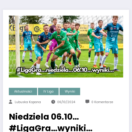
Aktualności
IV Liga
Wyniki
Lubuska Kopana
06/10/2024
0 Komentarze
Niedziela 06.10…
#LigaGra…wyniki…