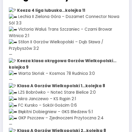
Keeza 4 liga lubuska…kolejka 11
Lechia II Zielona Góra – Dozamet Connector Nowa
Sól 3:3
Victoria Waluś Trans Szczaniec – Czarni Browar
Witnica 2:1
Stilon II Gorzów Wielkopolski – Dąb Sława /
Przybyszów 3:2
—
Keeza klasa okręgowa Gorzów Wielkopolski…
kolejka 9
Warta Słońsk – Kosmos 78 Rudnica 3:0
—
Klasa A Gorzów Wielkopolski 1…kolejka 8
LZS Bobrówko – Noteć Stare Bielice 2:0
Iskra Janczewo – KS Rąpin 2:1
FC Kursko – Sokół Gościm 0:6
Błękitni Dobiegniew – GKS Bledzew 5:1
GKP Pszczew – Zjednoczeni Przytoczna 2:4
—
Klasa A Gorzów Wielkopolski 2…kolejka 8