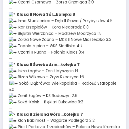
Czarni Czarnowo – Zorza Grzmiąca 3:0
—
Klasa B Nowa Sól…kolejka 8
Irma Studzieniec – Dąb II Sława / Przybyszów 4:5
Ikar Krzepielów – Kora Niedoradz 0:8
Błękitni Wierzbnica – Modrzew Modrzyca 1:5
Zorza Nowe Żabno – MKS II Nowe Miasteczko 3:3
Topola Łupice – GKS Siedlisko 4:7
Czarni II Rudno – Polonia Kiełcz 3:4
—
Klasa B Świebodzin…kolejka 7
Iskra Łagów – Zenit Myszęcin 1:1
Bizon Wilkowo – Zryw Rzeczyca 1:5
|
Sokół Dąbrówka Wielkopolska – Radość Staropole
5:0
Zenit Ługów – KS Radoszyn 2:6
Sokół Kalsk – Błękitni Bukowiec 9:2
—
Klasa B Zielona Góra…kolejka 7
Klon Babimost – Wzgórze Podlegórz 2:2
Piast Parkovia Trzebiechów – Polonia Nowe Kramsko