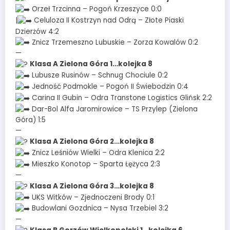
Orzeł Trzcinna – Pogoń Krzeszyce 0:0
|
Celuloza II Kostrzyn nad Odrą – Złote Piaski
Dzierżów 4:2
Znicz Trzemeszno Lubuskie – Zorza Kowalów 0:2
—
Klasa A Zielona Góra 1…kolejka 8
Lubusze Rusinów – Schnug Chociule 0:2
Jedność Podmokle – Pogoń II Świebodzin 0:4
Carina II Gubin – Odra Transtone Logistics Glińsk 2:2
Dar-Bol Alfa Jaromirowice – TS Przylep (Zielona
Góra) 1:5
—
Klasa A Zielona Góra 2…kolejka 8
Znicz Leśniów Wielki – Odra Klenica 2:2
Mieszko Konotop – Sparta Łężyca 2:3
—
Klasa A Zielona Góra 3…kolejka 8
UKS Witków – Zjednoczeni Brody 0:1
Budowlani Gozdnica – Nysa Trzebiel 3:2
—