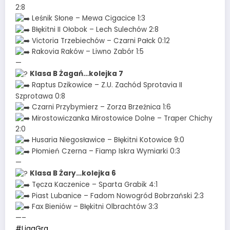
2:8
Leśnik Słone – Mewa Cigacice 1:3
Błękitni II Ołobok – Lech Sulechów 2:8
Victoria Trzebiechów – Czarni Pałck 0:12
Rakovia Raków – Liwno Zabór 1:5
—
Klasa B Żagań…kolejka 7
Raptus Dzikowice – Z.U. Zachód Sprotavia II
Szprotawa 0:8
Czarni Przybymierz – Zorza Brzeźnica 1:6
Mirostowiczanka Mirostowice Dolne – Traper Chichy
2:0
Husaria Niegosławice – Błękitni Kotowice 9:0
Płomień Czerna – Fiamp Iskra Wymiarki 0:3
—
Klasa B Żary…kolejka 6
Tęcza Kaczenice – Sparta Grabik 4:1
Piast Lubanice – Fadom Nowogród Bobrzański 2:3
Fax Bieniów – Błękitni Olbrachtów 3:3
—–
#LigaGra