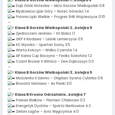
Klasa B Gorzów Wielkopolski 1…kolejka 6
Dąb Górki Noteckie – Iskra Gorzów Wielkopolski 0:8
Błyskawica Lipie Góry – Noteć Górecko 1:4
Polonia Lipki Wielkie – Progres SHR Wojcieszyce 0:10
—
Klasa B Gorzów Wielkopolski 2…kolejka 6
Zjednoczeni Jeniniec – KS Białcz 1:1
GKP II Kłodawa – Leśnik Lemierzyce 0:5
KS Wysoka – Spartan Sosny 3:5
Warta Kołczyn – Walka Czarnów 1:4
AP Kania Cup Baczyna – Feniks Ściechów 1:2
Czarni Browar II Witnica – Zew Dąbroszyn 0:3
—
Klasa B Gorzów Wielkopolski 3…kolejka 5
Mościenko II Sienno – Olaplast Syrena Cybinka 0:6
Brunatni Sieniawa – As Pieski 3:0
—
Klasa B Krosno Odrzańskie…kolejka 7
Polesie Białków – Płomień Chlebowo 0:2
Energetyk Dychów – Sparta Nietkowice 4:2
Zieloni Łagów – Avia Węgrzynice 4:0