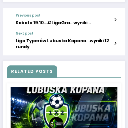
Previous post
Sobota 19.10…#LigaGra…wyniki…
Next post
Liga Typerów Lubuska Kopana…wyniki 12
rundy
RELATED POSTS