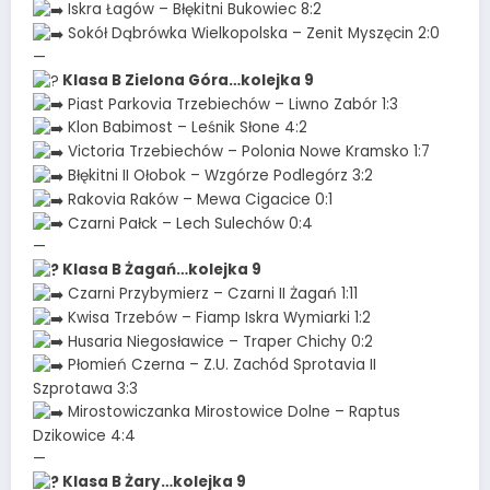
Iskra Łagów – Błękitni Bukowiec 8:2
Sokół Dąbrówka Wielkopolska – Zenit Myszęcin 2:0
—
Klasa B Zielona Góra…kolejka 9
Piast Parkovia Trzebiechów – Liwno Zabór 1:3
Klon Babimost – Leśnik Słone 4:2
Victoria Trzebiechów – Polonia Nowe Kramsko 1:7
Błękitni II Ołobok – Wzgórze Podlegórz 3:2
Rakovia Raków – Mewa Cigacice 0:1
Czarni Pałck – Lech Sulechów 0:4
—
Klasa B Żagań…kolejka 9
Czarni Przybymierz – Czarni II Żagań 1:11
Kwisa Trzebów – Fiamp Iskra Wymiarki 1:2
Husaria Niegosławice – Traper Chichy 0:2
Płomień Czerna – Z.U. Zachód Sprotavia II
Szprotawa 3:3
Mirostowiczanka Mirostowice Dolne – Raptus
Dzikowice 4:4
—
Klasa B Żary…kolejka 9