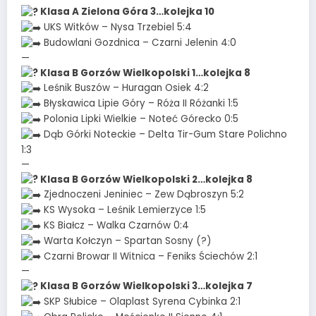
Klasa A Zielona Góra 3…kolejka 10
UKS Witków – Nysa Trzebiel 5:4
Budowlani Gozdnica – Czarni Jelenin 4:0
—
Klasa B Gorzów Wielkopolski 1…kolejka 8
Leśnik Buszów – Huragan Osiek 4:2
Błyskawica Lipie Góry – Róża II Różanki 1:5
Polonia Lipki Wielkie – Noteć Górecko 0:5
Dąb Górki Noteckie – Delta Tir-Gum Stare Polichno
1:3
—
Klasa B Gorzów Wielkopolski 2…kolejka 8
Zjednoczeni Jeniniec – Zew Dąbroszyn 5:2
KS Wysoka – Leśnik Lemierzyce 1:5
KS Białcz – Walka Czarnów 0:4
Warta Kołczyn – Spartan Sosny (?)
Czarni Browar II Witnica – Feniks Ściechów 2:1
—
Klasa B Gorzów Wielkopolski 3…kolejka 7
SKP Słubice – Olaplast Syrena Cybinka 2:1