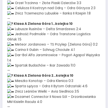
Orzeł Trzcinna – Złote Piaski Dzierżów 3:3
Celuloza II Kostrzyn nad Odrą – Odra Górzyca 2:3
Znicz Trzemeszno Lubuskie – Ilanka II Rzepin 1:8
—
Klasa A Zielona Góra 1…kolejka 10
Lubusze Rusinów – Delta Smardzewo 2:4
Jedność Podmokle – Odra Transtone Logistics
Glińsk 1:5
Meteor Jordanowo – TS Przylep (Zielona Góra) 0:2
Carina II Gubin – Schnug Chociule 4:1
Dar-Bol Alfa Jaromirowice – Pogoń Agapol Wężyska
1:4
Spartak Budachów – Ikar Zawada 11:0
—
Klasa A Zielona Góra 2…kolejka 10
Mieszko Konotop – Odra Klenica 0:3
Sparta Łężyca – Odra II Bytom Odrzański 4:6
Znicz Leśniów Wielki – Avia Siedlnica 3:5
Dozamet Connector II Nowa Sól – Drzonkowianka
MM Kisielin Racula 4:0
—