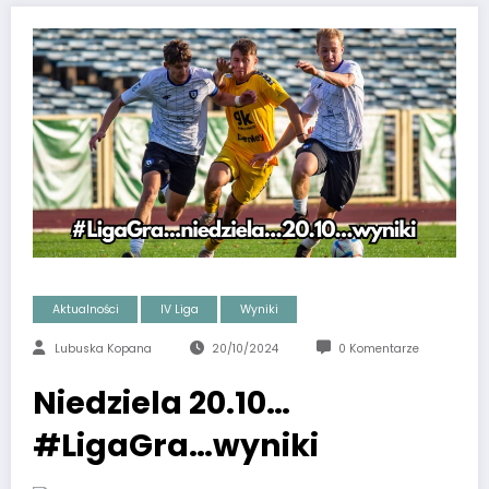
Aktualności
IV Liga
Wyniki
Lubuska Kopana
20/10/2024
0 Komentarze
Niedziela 20.10…
#LigaGra…wyniki