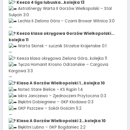
Keeza 4 liga lubuska…kolejka 13
AstroEnergy Warta II Gorzów Wielkopolski – Stal
Sulęcin 3:0
Lechia II Zielona Góra – Czarni Browar Witnica 3:0
—
Keeza klasa okręgowa Gorzów Wielkopolski…
kolejka 11
Warta Słońsk – Łucznik Strzelce Krajeńskie 0:1
—
Keeza klasa okręgowa Zielona Góra…kolejka 11
Tęcza Homanit Krosno Odrzańskie – Cargovia
Kargowa 3:3
—
Klasa A Gorzów Wielkopolski 1…kolejka 10
Noteć Stare Bielice – KS Rąpin 1:4
Iskra Janczewo – Zjednoczeni Przytoczna 0:3
Błękitni Dobiegniew – GKP Kłodawa 0:3
GKP Pszczew – Sokół Gościm 5:2
—
Klasa A Gorzów Wielkopolski 2…kolejka 10
Błękitni Lubno – GKP Bogdaniec 2:2