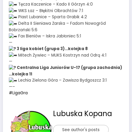
Tęcza Kaczenice – Kado II Górzyn 4:0
WKS Łaz – Błękitni Olbrachtów 7:1
Piast Lubanice – Sparta Grabik 4:2
Delta II Sieniawa Żarska – Fadom Nowogród
Bobrzański 5:6
Fax Bieniów – Iskra Jabłoniec 5:1
—
3 liga kobiet (grupa 3)…kolejka 8
Mitech Żywiec – MUKS Kostrzyn nad Odrą 4:1
—
Centralna Liga Juniorów U-17 (grupa zachodnia)
…kolejka 11
Lechia Zielona Góra – Zawisza Bydgoszcz 3:1
—–
#LigaGra
Lubuska Kopana
See author's posts