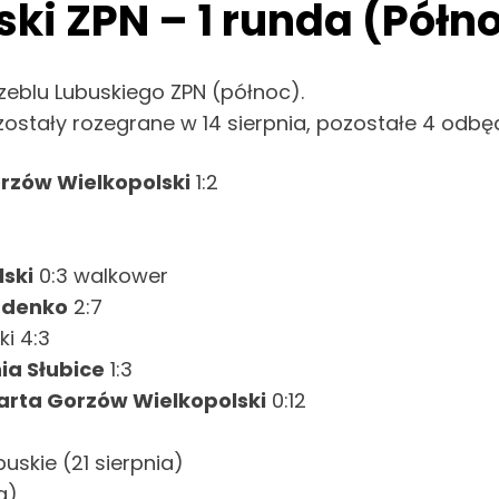
ski ZPN – 1 runda (Półn
zeblu Lubuskiego ZPN (północ).
stały rozegrane w 14 sierpnia, pozostałe 4 odbędą
orzów Wielkopolski
1:2
lski
0:3 walkower
zdenko
2:7
ki 4:3
ia Słubice
1:3
arta Gorzów Wielkopolski
0:12
uskie (21 sierpnia)
a)