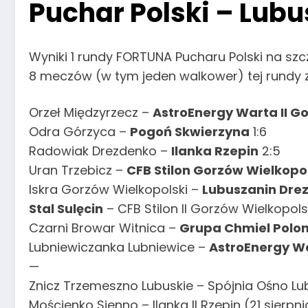
Puchar Polski – Lubu
Wyniki 1 rundy FORTUNA Pucharu Polski na szc
8 meczów (w tym jeden walkower) tej rundy zo
Orzeł Międzyrzecz –
AstroEnergy Warta II G
Odra Górzyca –
Pogoń Skwierzyna
1:6
Radowiak Drezdenko –
Ilanka Rzepin
2:5
Uran Trzebicz –
CFB Stilon Gorzów Wielkopo
Iskra Gorzów Wielkopolski –
Lubuszanin Dre
Stal Sulęcin
– CFB Stilon II Gorzów Wielkopols
Czarni Browar Witnica –
Grupa Chmiel Polon
Lubniewiczanka Lubniewice –
AstroEnergy W
—
Znicz Trzemeszno Lubuskie – Spójnia Ośno Lub
Mościenko Sienno – Ilanka II Rzepin (21 sierpni