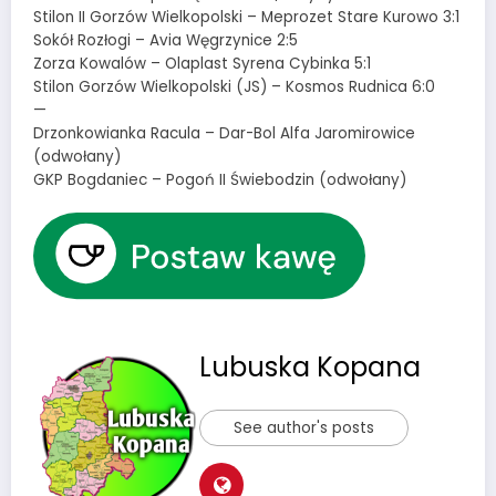
Stilon II Gorzów Wielkopolski – Meprozet Stare Kurowo 3:1
Sokół Rozłogi – Avia Węgrzynice 2:5
Zorza Kowalów – Olaplast Syrena Cybinka 5:1
Stilon Gorzów Wielkopolski (JS) – Kosmos Rudnica 6:0
—
Drzonkowianka Racula – Dar-Bol Alfa Jaromirowice
(odwołany)
GKP Bogdaniec – Pogoń II Świebodzin (odwołany)
Lubuska Kopana
See author's posts