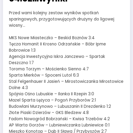
Przed wami kolejny zestaw wyników spotkań
sparingowych, przygotowujących drużyny do ligowej
wiosny…
MKS Nowe Miasteczko – Beskid Bożnów 3:4
Tęcza Homanit II Krosno Odrzańskie – Bóbr Ipme
Bobrowice 1:3
Agencja Inwestycyjna Iskra Janczewo – Spartak
Deszczno 1:7
Toroma Torzym – Mościenko Sienno 4:7
Sparta Mierków – Spoceni Lutol 6:3
Stal Felgenhauer II Jasień – Mirostowiczanka Mirostowice
Dolne 4:3
Spójnia Ośno Lubuskie – Ilanka II Rzepin 3:0
Mazel Sparta Łężyca – Pogoń Przyborów 2:1
Budowlani Murzynowo – Lubuszanin II Drezdenko 1:2
Złote Piaski Dzierżów – GKS Bledzew 4:8
Fadom Nowogród Bobrzański – Kwisa Trzebów 4:2
AP Warta Gorzów – Lubniewiczanka Lubniewice 0:1
Mieszko Konotop – Dąb II Sława / Przybyszów 2:7