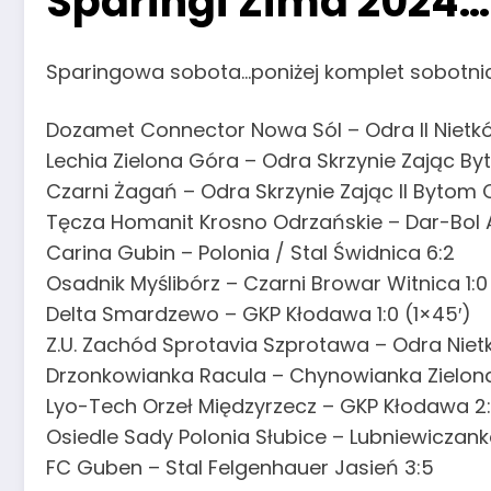
Sparingi Zima 2024…
Sparingowa sobota…poniżej komplet sobotni
Dozamet Connector Nowa Sól – Odra II Nietk
Lechia Zielona Góra – Odra Skrzynie Zając By
Czarni Żagań – Odra Skrzynie Zając II Bytom 
Tęcza Homanit Krosno Odrzańskie – Dar-Bol 
Carina Gubin – Polonia / Stal Świdnica 6:2
Osadnik Myślibórz – Czarni Browar Witnica 1:0
Delta Smardzewo – GKP Kłodawa 1:0 (1×45′)
Z.U. Zachód Sprotavia Szprotawa – Odra Niet
Drzonkowianka Racula – Chynowianka Zielona
Lyo-Tech Orzeł Międzyrzecz – GKP Kłodawa 2:
Osiedle Sady Polonia Słubice – Lubniewiczank
FC Guben – Stal Felgenhauer Jasień 3:5