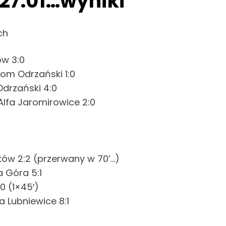
27.01…wyniki
ch
ów 3:0
tom Odrzański 1:0
Odrzański 4:0
Alfa Jaromirowice 2:0
ków 2:2 (przerwany w 70’…)
 Góra 5:1
0 (1×45′)
a Lubniewice 8:1