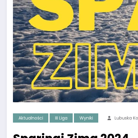
Aktualności
III Liga
Wyniki
Lubuska K