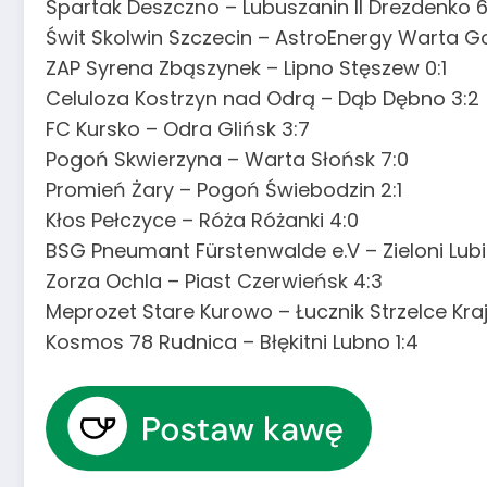
Spartak Deszczno – Lubuszanin II Drezdenko 6
Świt Skolwin Szczecin – AstroEnergy Warta G
ZAP Syrena Zbąszynek – Lipno Stęszew 0:1
Celuloza Kostrzyn nad Odrą – Dąb Dębno 3:2
FC Kursko – Odra Glińsk 3:7
Pogoń Skwierzyna – Warta Słońsk 7:0
Promień Żary – Pogoń Świebodzin 2:1
Kłos Pełczyce – Róża Różanki 4:0
BSG Pneumant Fürstenwalde e.V – Zieloni Lubie
Zorza Ochla – Piast Czerwieńsk 4:3
Meprozet Stare Kurowo – Łucznik Strzelce Kraj
Kosmos 78 Rudnica – Błękitni Lubno 1:4