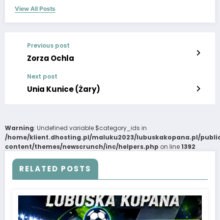
View All Posts
Previous post
Zorza Ochla
Next post
Unia Kunice (Żary)
Warning
: Undefined variable $category_ids in
/home/klient.dhosting.pl/maluku2023/lubuskakopana.pl/publ
content/themes/newscrunch/inc/helpers.php
on line
1392
RELATED POSTS