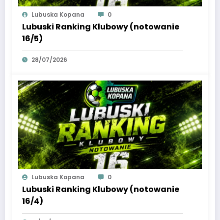
Lubuska Kopana
0
Lubuski Ranking Klubowy (notowanie
16/5)
28/07/2026
Lubuska Kopana
0
Lubuski Ranking Klubowy (notowanie
16/4)